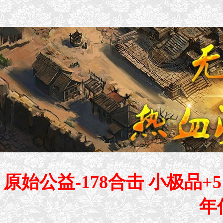
原始公益-178合击 小极品+
年