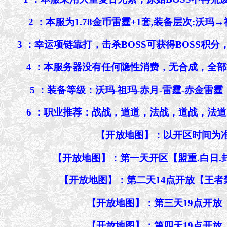
2 ：本服为1.78金币雷霆+1套,装备层次:
3 ：幸运项链靠打，击杀BOSS可获得BOSS积
4 ：本服务器没有任何隐性消费，无合成，全
5 ：装备等级：沃玛-祖玛-赤月-雷霆-赤金
6 ：职业推荐：战战，道道，法战，道战，法
【开放地图】：以开区时间为准，系
【开放地图】：第一天开区【盟重.白日.封魔
【开放地图】：第二天14点开放【王者禁地.藏
【开放地图】：第三天19点开放【迷失古墓.祖玛深渊】
【开放地图】：第四天19点开放【牛魔秘境.赤月神殿】