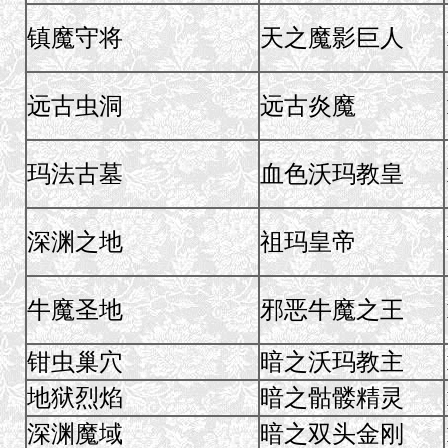
镇魔守将
天之魔影巨人
远古虫洞
远古炎魔
玛法古墓
血色沃玛教皇
深渊之地
祖玛皇帝
牛魔圣地
邪恶牛魔之王
钳虫巢穴
暗之沃玛教主
地狱烈焰
暗之骷髅精灵
深渊魔域
暗之双头金刚