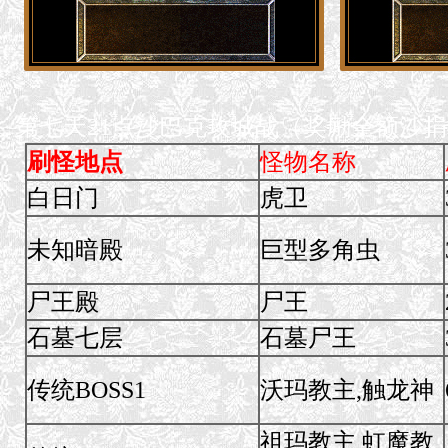
第七天21点沙巴克攻城战（奖励全额沙捐）........
刷怪地点
怪物名称
白日门
虎卫
未知暗殿
巨型多角虫
尸王殿
尸王
石墓七层
石墓尸王
传统BOSS1
沃玛教主,触龙神
祖玛教主,虹魔教