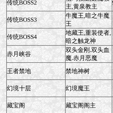
传统BOSS2
主,黄泉教主
牛魔王,暗之牛魔
传统BOSS3
王
地藏王,重装使者,
传统BOSS4
暗之触龙神
双头金刚.双头血
赤月峡谷
魔.赤月恶魔
王者禁地
禁地神树
幻境十层
幻境魔王
藏宝阁
藏宝阁阁主